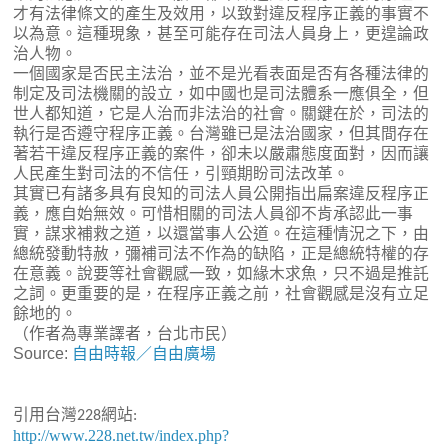
才有法律條文的產生及效用，以致對違反程序正義的事實不
以為意。這種現象，甚至可能存在司法人員身上，更遑論政
治人物。
一個國家是否民主法治，並不是光看表面是否有各種法律的
制定及司法機關的設立，如中國也是司法體系一應俱全，但
世人都知道，它是人治而非法治的社會。關鍵在於，司法的
執行是否遵守程序正義。台灣雖已是法治國家，但其間存在
著若干違反程序正義的案件，卻未以嚴肅態度面對，因而讓
人民產生對司法的不信任，引頸期盼司法改革。
其實已有諸多具有良知的司法人員公開指出扁案違反程序正
義，應自始無效。可惜相關的司法人員卻不肯承認此一事
實，謀求補救之道，以還當事人公道。在這種情況之下，由
總統發動特赦，彌補司法不作為的缺陷，正是總統特權的存
在意義。說要等社會觀感一致，如緣木求魚，只不過是推託
之詞。更重要的是，在程序正義之前，社會觀感是沒有立足
餘地的。
（作者為專業譯者，台北市民）
Source:
自由時報／自由廣場
引用台灣
網站
228
:
http://www.228.net.tw/index.php?