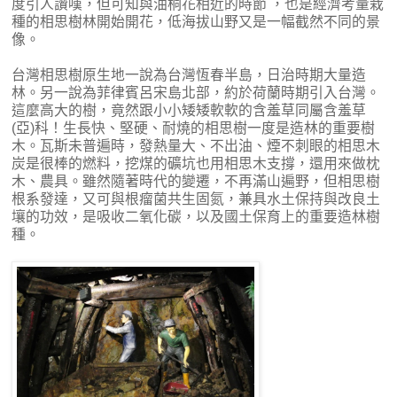
度引人讚嘆，但可知與油桐花相近的時節 ，也是經濟考量栽
種的相思樹林開始開花，低海拔山野又是一幅截然不同的景
像。
台灣相思樹原生地一說為台灣恆春半島，日治時期大量造
林。另一說為菲律賓呂宋島北部，約於荷蘭時期引入台灣。
這麼高大的樹，竟然跟小小矮矮軟軟的含羞草同屬含羞草
(亞)科！生長快、堅硬、耐燒的相思樹一度是造林的重要樹
木。瓦斯未普遍時，發熱量大、不出油、煙不刺眼的相思木
炭是很棒的燃料，挖煤的礦坑也用相思木支撐，還用來做枕
木、農具。雖然隨著時代的變遷，不再滿山遍野，但相思樹
根系發達，又可與根瘤菌共生固氮，兼具水土保持與改良土
壤的功效，是吸收二氧化碳，以及國土保育上的重要造林樹
種。