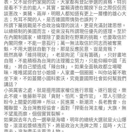
表，又不是你們家開的店，大家都有登記參選的資格，特別
是看不下去的能人。其實，當賴清德在閣揆下台之際侃侃而
談憲改、美豬、兩岸，明眼人都知道有更上一層樓的雄心大
志；充耳不聞的人，是否連國際情勢也誤判？
所謂下屬挑戰是不合政治倫理的說法，更是充滿封建思想。
以總統制的美國而言，從來沒有所謂現任優先的道理。至於
在內閣制國家，總理除了要面對在野黨的挑戰，也要取信於
內閣同僚，不能一意孤行；萬一無法取信於同志而被奪黨
魁，不用大選就自動下台，那是反應民意、豈是背叛？
既然高舉「維持現狀」，老是拘泥「沒有籌碼」，只好畫地
自限，不能積極為台灣的法理獨立努力，只能仰賴中國「丟
槍」、將自己塑造成「辣台妹」。如果全面執政都立場曖
昧，唯唯諾諾自甘小媳婦，人家畫一個圈圈、叫你站著不敢
坐下來，不如蕞爾小國科索沃，究竟要國際社會如何幫我們
講話？
小英厲害之處，就是擅用國家權位進行恩寵、遂行扈從，樂
此不疲。後藤新平說「貪財、怕死、愛作官」，眾人引頸企
盼今上關愛的眼神。所以，民進黨、新潮流、長老教會、台
獨聯盟、及台灣教授協會，面對「捍衛台灣主權」大旗，無
不望風而靡，個個實質裂解。
如果說去年九合一選舉是海嘯，明年的總統大選就是火山爆
發，滾滾岩漿傾洩而下，將是政治大洗牌之際；屆時，大江
東去、浪淘盡千古風流人物。