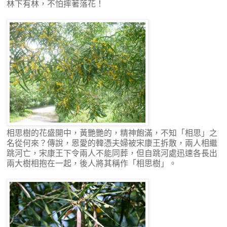
林下有林，不怕摔著落花！
相思樹的花盛開中，黃艷艷的，精神飽滿，不知「相思」之
名從何來？傳說，恩愛的韓憑夫婦被宋康王拆散，兩人相繼
跳河亡，宋康王下令兩人不能同葬，但自跳河處迅速各長出
兩大樹相抱在一起，後人將其稱作「相思樹」。