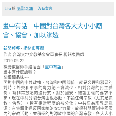
Liru
於
凌晨12:35
沒有留言:
畫中有話－中國對台灣各大大小小廟
會、協會，加以滲透
新聞報導
-
楊緒東專欄
作者 台灣大地文教基金會董事長 楊緒東醫師
2019-05-22
楊緒東醫師手繪插圖「
畫中有話
」
畫中有什麼話呢？
請細細品味~~
面對中國的中共政權，台灣和中國關係，就是公理和邪惡的
對峙；外交和軍事的角力絕不會減少，相對台灣的民主體
制，有非常放逸的進行式，對於國安、維護主權的要求不
高，現在中共分裂台灣由根吞蝕，不論任何宗教（尤其是道
教、佛教），皆有相當程度的被分化；中共認為宗教是亂
源；有集體化違反國家統治安定力量，故很殘酷管制中國國
內的宗教活動，並積極的對源於中國的台灣宗教，各大大小