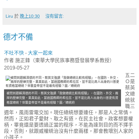
Liru
於
晚上10:30
沒有留言:
德才不備
不吐不快
-
大家一起來
作者 施正鋒（東華大學民族事務暨發展學系教授）
2019-05-27
五二
Ｏ是
蔡英
文總
被問到跟賴清德的不同，蔡英文強調「我做總統比較有經驗」，在國防、外交、兩
岸的歷練完整。果真如此，當過國務卿的希拉蕊，豈不是比商人出身的川普更有資
統就
格當總統？世襲皇帝豈不是最有經驗？圖／總統府
職三
週年，風雨雷電交加。現任總統想要連任，那是人之常情。
然而，正如君子愛財、取之有道，在民主社會，政客想要權
柄，畢竟還是要透過正當的程序，不能為達到目的而不擇手
段，否則，就跟威權統治沒有什麼兩樣，那會教壞別人家的
小孩子。