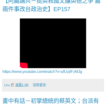
【阿扁踹共－挺英救國文釀英德之爭 扁
兩件事改台政治史】EP157
https://www.youtube.com/watch?v=ufUzjlFzMJg
Liru
於
凌晨1:08
沒有留言:
畫中有話－初掌總統的蔡英文；台派有