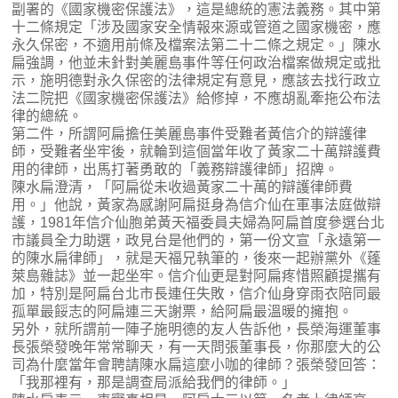
副署的《國家機密保護法》，這是總統的憲法義務。其中第
十二條規定「涉及國家安全情報來源或管道之國家機密，應
永久保密，不適用前條及檔案法第二十二條之規定。」陳水
扁強調，他並未針對美麗島事件等任何政治檔案做規定或批
示，施明德對永久保密的法律規定有意見，應該去找行政立
法二院把《國家機密保護法》給修掉，不應胡亂牽拖公布法
律的總統。
第二件，所謂阿扁擔任美麗島事件受難者黃信介的辯護律
師，受難者坐牢後，就輪到這個當年收了黃家二十萬辯護費
用的律師，出馬打著勇敢的「義務辯護律師」招牌。
陳水扁澄清，「阿扁從未收過黃家二十萬的辯護律師費
用。」他說，黃家為感謝阿扁挺身為信介仙在軍事法庭做辯
護，1981年信介仙胞弟黃天福委員夫婦為阿扁首度參選台北
市議員全力助選，政見台是他們的，第一份文宣「永遠第一
的陳水扁律師」，就是天福兄執筆的，後來一起辦黨外《蓬
萊島雜誌》並一起坐牢。信介仙更是對阿扁疼惜照顧提攜有
加，特別是阿扁台北市長連任失敗，信介仙身穿雨衣陪同最
孤單最餒志的阿扁連三天謝票，給阿扁最溫暖的擁抱。
另外，就所謂前一陣子施明德的友人告訴他，長榮海運董事
長張榮發晚年常常聊天，有一天問張董事長，你那麼大的公
司為什麼當年會聘請陳水扁這麼小咖的律師？張榮發回答：
「我那裡有，那是調查局派給我們的律師。」