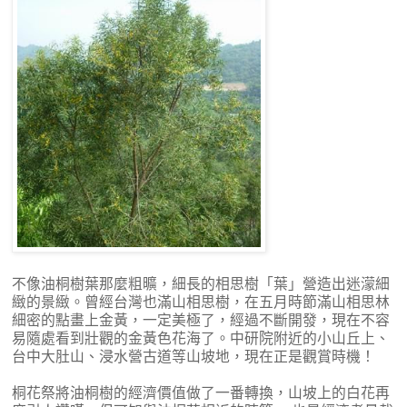
不像油桐樹葉那麼粗曠，細長的相思樹「葉」營造出迷濛細
緻的景緻。曾經台灣也滿山相思樹，在五月時節滿山相思林
細密的點畫上金黃，一定美極了，經過不斷開發，現在不容
易隨處看到壯觀的金黃色花海了。中研院附近的小山丘上、
台中大肚山、浸水營古道等山坡地，現在正是觀賞時機！
桐花祭將油桐樹的經濟價值做了一番轉換，山坡上的白花再