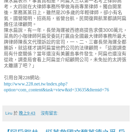
陳水扁表示，事實真相是，阿扁大三以第一名考上律師高
考，大四就在大律師事務所學做海商專業律師。獨自開業
後，業務蒸蒸日上，雖然是20多歲的年輕律師，卻小有名
氣，國營陽明、招商局，省營台航，民間復興航業都請阿扁
擔任法律顧問。
陳水扁說，有一年，長榮海運被西德商提告求償3000萬元，
菜鳥的小咖律師阿扁受委託打贏由全國最大律師事務所最大
牌律師陳長文代理訴訟的官司，一、二、三審長榮海運全都
勝訴，就這樣才請阿扁當他們公司的法律顧問。「這跟調查
局有什麼關係？當年還沒有美麗島事件發生，阿扁也還沒有
從政，調查局會看上阿扁並介紹顧問公司，未免扯的太誇張
太離譜了吧？」
引用台灣
網站
228
:
http://www.228.net.tw/index.php?
option=com_content&task=view&id=33635&Itemid=76
Liru
於
晚上9:43
沒有留言: