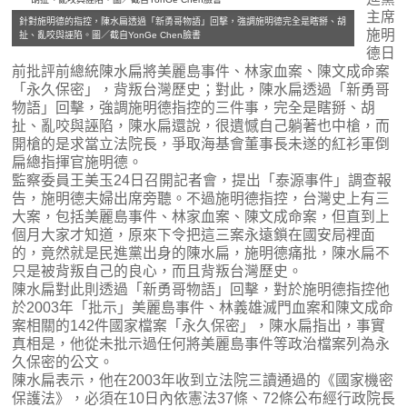
主席
針對施明德的指控，陳水扁透過「新勇哥物語」回擊，強調施明德完全是瞎掰、胡
施明
扯、亂咬與誣陷。圖／截自YonGe Chen臉書
德日
前批評前總統陳水扁將美麗島事件、林家血案、陳文成命案
「永久保密」，背叛台灣歷史；對此，陳水扁透過「新勇哥
物語」回擊，強調施明德指控的三件事，完全是瞎掰、胡
扯、亂咬與誣陷，陳水扁還說，很遺憾自己躺著也中槍，而
開槍的是求當立法院長，爭取海基會董事長未遂的紅衫軍倒
扁總指揮官施明德。
監察委員王美玉24日召開記者會，提出「泰源事件」調查報
告，施明德夫婦出席旁聽。不過施明德指控，台灣史上有三
大案，包括美麗島事件、林家血案、陳文成命案，但直到上
個月大家才知道，原來下令把這三案永遠鎖在國安局裡面
的，竟然就是民進黨出身的陳水扁，施明德痛批，陳水扁不
只是被背叛自己的良心，而且背叛台灣歷史。
陳水扁對此則透過「新勇哥物語」回擊，對於施明德指控他
於2003年「批示」美麗島事件、林義雄滅門血案和陳文成命
案相關的142件國家檔案「永久保密」，陳水扁指出，事實
真相是，他從未批示過任何將美麗島事件等政治檔案列為永
久保密的公文。
陳水扁表示，他在2003年收到立法院三讀通過的《國家機密
保護法》，必須在10日內依憲法37條、72條公布經行政院長