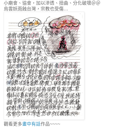
小廟會、協會，加以滲透、扭曲、分化破壞＠＠
烏雲妖雨蝕台灣，宗教也受傷…
觀看更多
畫中有話
作品~~~~