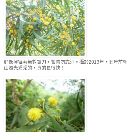
好像揮舞著無數鐮刀，警告勿靠近。攝於2013年，五年前聖
山還光禿禿的，真的長很快！