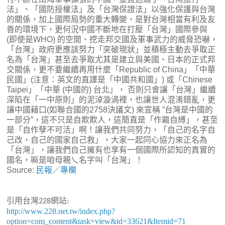
法」、「國防授權法」及「台灣保證法」以強化保護與台灣
的關係，加上國際局勢的重大轉變，是對台灣相當有利及友
善的環境下，更何況中國不斷地在打壓「台灣」國際參與
(即使是WHO) 的空間、挖走邦交國及軍事武力的威脅恐嚇，
「台灣」政府更應該努力「突破現狀」並積極主動去爭取正
名為「台灣」甚至去爭取尤其是建立與美國、日本的正式邦
交關係，更不要繼續再用什麼「Republic of China」「中華
民國」(注意：英文的直譯是「中國共和國」) 或「Chinese
Taipei」「中華 (中國的) 台北」， 否則只會讓「台灣」繼續
深陷在「一中原則」的泥淖漩渦裡，也讓世人混淆錯亂，更
讓中國藉口(如聯合國的2758決議文) 來宣稱 ”台灣是中國的
一部分”，這不只是自欺欺人，這簡直是「作繭自縛」，甚至
是「自作孽不可活」啊！讓我們共同努力，「自己的名字自
己改，自己的國家自己救」，大家一起同心協力來正名為
「台灣」，讓我們自己擁有也享有一個國際所認知的真實的
國名，嘛是咱母親乀名字叫「台灣」！
Source:
民報／專欄
引用台灣
網站
228
:
http://www.228.net.tw/index.php?
option=com_content&task=view&id=33621&Itemid=71