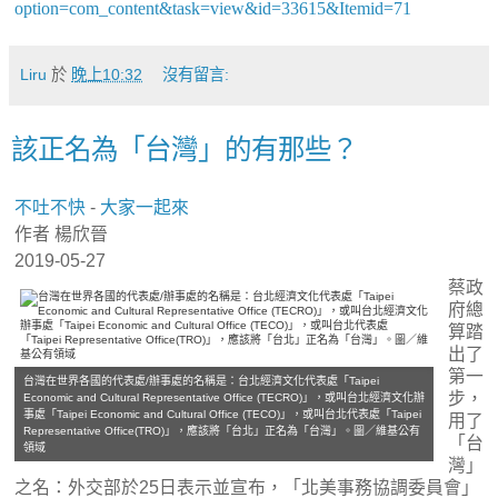
option=com_content&task=view&id=33615&Itemid=71
Liru
於
晚上10:32
沒有留言:
該正名為「台灣」的有那些？
不吐不快
-
大家一起來
作者 楊欣晉
2019-05-27
蔡政
府總
算踏
出了
第一
台灣在世界各國的代表處/辦事處的名稱是：台北經濟文化代表處「Taipei
步，
Economic and Cultural Representative Office (TECRO)」，或叫台北經濟文化辦
事處「Taipei Economic and Cultural Office (TECO)」，或叫台北代表處「Taipei
用了
Representative Office(TRO)」，應該將「台北」正名為「台灣」。圖／維基公有
「台
領域
灣」
之名：外交部於25日表示並宣布，「北美事務協調委員會」