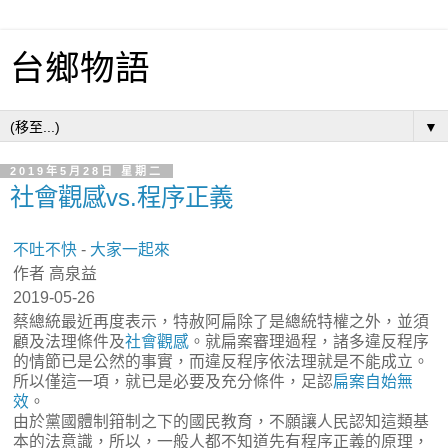
台鄉物語
▼
2019年5月28日 星期二
社會觀感vs.程序正義
不吐不快
-
大家一起來
作者 高泉益
2019-05-26
蔡總統最近再度表示，特赦阿扁除了是總統特權之外，並須
顧及法理條件及
社會觀感
。就扁案審理過程，諸多違反程序
的情節已是公然的事實，而違反程序依法理就是不能成立。
所以僅這一項，就已是必要及充分條件，足認
扁案自始無
效
。
由於黨國體制箝制之下的國民教育，不願讓人民認知這類基
本的法意識，所以，一般人都不知道先有程序正義的原理，