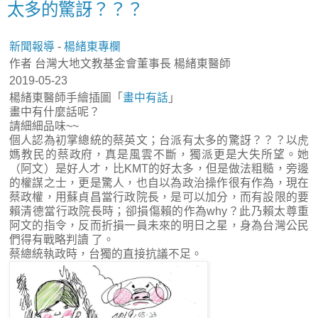
太多的驚訝？？？
新聞報導
-
楊緒東專欄
作者 台灣大地文教基金會董事長 楊緒東醫師
2019-05-23
楊緒東醫師手繪插圖「
畫中有話
」
畫中有什麼話呢？
請細細品味~~
個人認為初掌總統的蔡英文；台派有太多的驚訝？？？以虎
媽教民的蔡政府，真是風雲不斷，獨派更是大失所望。她
（阿文）是好人才，比KMT的好太多，但是做法粗糙，旁邊
的權謀之士，更是驚人，也自以為政治操作很有作為，現在
蔡政權，用蘇貞昌當行政院長，是可以加分，而有設限的要
賴清德當行政院長時；卻損傷賴的作為why？此乃賴太尊重
阿文的指令，反而折損一員未來的明日之星，身為台灣公民
們得有戰略判讀 了。
蔡總統執政時，台獨的直接抗議不足。