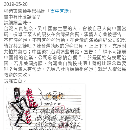
2019-05-20
楊緒東醫師手繪插圖「
畫中有話
」
畫中有什麼話呢？
請細細品味~~
台灣人真無奈，到中國做生意的人，會被自己人向中國當
局，檢舉某某人的親友在台灣是台獨，演藝人亦會被警告，
不可談＠＠，不可有＠＠行動，在台灣的演藝經紀公司90%
皆好共之徒吧？連台灣執政的＠＠官員， 上上下下，充斥附
共怕共氣息；中國緊抓台灣這些弱點，宣告：＂絕不可讓賺
中國錢的企業、公司＠＠＠搞台獨＂，於是開始有喪屍治
國，若非美國撐腰，台灣會自動投共吧！賺錢比理念重要
吧？台灣人有句話，先顧八肚再顧佛祖＠＠；就是人權公民
教育的失敗。
喪屍亡台。