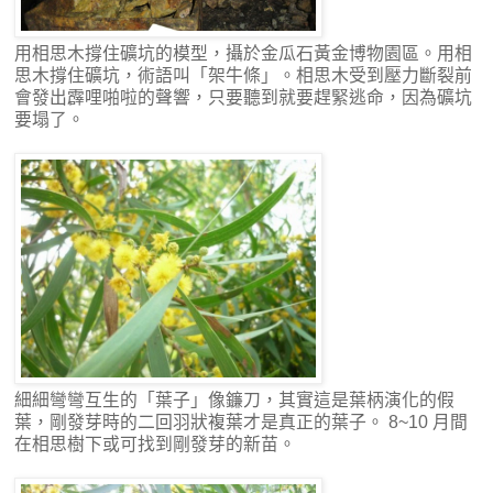
用相思木撐住礦坑的模型，攝於金瓜石黃金博物園區。用相
思木撐住礦坑，術語叫「架牛條」。相思木受到壓力斷裂前
會發出霹哩啪啦的聲響，只要聽到就要趕緊逃命，因為礦坑
要塌了。
細細彎彎互生的「葉子」像鐮刀，其實這是葉柄演化的假
葉，剛發芽時的二回羽狀複葉才是真正的葉子。 8~10 月間
在相思樹下或可找到剛發芽的新苗。