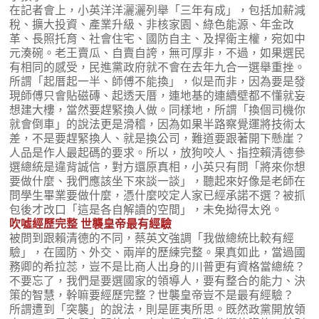
在記者會上，小英洋洋灑灑列舉「三年有成」，包括加薪減
稅、擴大投資、產業升級、非核家園、綠色能源、年金改
革、長照托育、社會住宅、國防自主、及捍衛主權，宛如中
元湊碗。老王賣瓜、自賣自誇，無可厚非，不過，如果選民
有相同的感受，民進黨政府就不會在去年九合一選舉重挫。
所謂「起厝起一半、師傅不能換」，似是而非，因為要是發
現師傅只會貼磁磚、起透天厝，連地基的連續壁都不懂就妄
想建大樓，當然要趕緊換人做。同樣地，所謂「換個司機你
就會倒車」的說法更是滑稽，因為如果半路察覺運將技術太
差，不是要趕緊換人、就是換公司，難道要跟著開下懸崖？
人品是作人最起碼的要求。所以，放狗咬人、指控賴清德參
選總統是違背誠信，對方還原真相，小英只有問「將來你想
要做什麼、我們應該坐下來談一談」，聽起來好像是老師在
問學生畢業要做什麼，憑什麼咬定人家已經承諾不選？被抓
包後才改口「這是各自解讀的空間」，未免拗得太兇。
吹噓經歷完整 世襲皇帝最有經驗
被問到跟賴清德的不同，蔡英文強調「我做總統比較有經
驗」，在國防、外交、兩岸的歷練完整。果真如此，當過國
務卿的希拉蕊，豈不是比商人出身的川普更有資格當總統？
不要忘了，我們是要選國家的領導人，要有整合的能力、決
策的智慧，幹嘛要經歷完整？世襲皇帝豈不是最有經驗？
所謂遭到「突襲」的說法，則是匪夷所思。既然政黨開放領