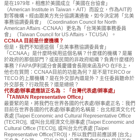
是在1979年，相應於美國成立「美國在台協會」
（American Institute in Taiwan，AIT）而設立，作為AIT的
對等機構。經由跟美方充分協調溝通後，如今決定將「北美
事務協調委員會」（Coordination Council for North
American Affairs -CCNAA）更名為「台灣美國事務委員
會」（Taiwan Council for US Affairs，TCUSA）。
CCNAA 目前是什麼機構？
但是，我們不知道這個「北美事務協調委員會」
「CCNAA」是什麼時候用這個名稱？什麼樣的機構？是屬
於政府的那個部門？或是民間的非政府組織？負責什麼樣的
事務？FAPA伊利諾分會黃慶鍾會長剛來函及PO 在FB上，
他也在質問：CCNAA目前的功能為何？是不是TERCO or
TECO 的上層機構？是在外交部內還是外？主任委員聽命於
外交部長？行政院長？還是總統？
代表處/辦事處應該正名為 ：「台灣代表處/辧事處」
「TAIWAN Representative Office」
最要緊的是，將我們在世界各國的代表處/辦事處正名：我們
目前在世界各國的代表處/辦事處的名稱是：台北經濟文化代
表處 [Taipei Economic and Cultural Representative Office
(TECRO)], 或叫台北經濟文化辦事處 [Taipei Economic and
Cultural Office (TECO)], 或叫台北代表處 [Taipei
Representative Office(TRO)]，所以我們目前應該將 [台北」