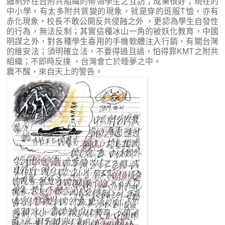
體制外在台附共組織的帶領學生之互訪；成果很好；現在的
中小學，有太多附共質變的現象，就是穿的班服T恤，亦有
赤化現象，校長不敢公開反共侵蝕之外 ，更認為學生自發性
的行為，無法反制；其實這種冰山一角的被妖化教育，中國
明謀之外，對各種學生喜用的手機軟體注入行銷，有關台灣
的維安法；須明確立法，不要得過且過，怕得罪KMT之附共
組織；不即時反撲 ，台灣會亡於睡夢之中。
震不醒，來自天上的警告。