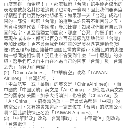
再度奪得一面金牌！」，那麼我們「台灣」選手優秀傑出的
表現會被莫名其妙地消費了也功虧一簣啊！因此我們要再度
呼籲選手們也要好好地想想看：如果那一天「台灣」成為中
國的一部份，那麼「台灣」的選手或許只有不到百分之五，
有資格能夠代表「中國隊」參加比賽！如果我們擁有自己真
實的名字，甚至是獨立的國家，那麼「台灣」的選手們，不
管現在或未來，都可以百分之百有尊嚴光榮地代表「台灣」
參加比賽喔！更不會像我們現在拿的是奧林匹克運動會(奧
運) 的五環旗(裡面鑲著中國國民黨的黨徽)，和難民隊的奧運
旗一樣同病相憐啊！況且也不會受到什麼「一中原則」的束
縛，選手們可以自由自在地為自己的國家「台灣」及「台灣
之光」而努力而榮耀！
(2) 「China Airlines 」「中華航空」改為「TAIWAN
Airlines」「台灣航空」：
「中華航空」或「華航」的英文是「ChinaAir(lines)」，而
中國的「中國民航」英文是「Air China」，即使是以英文為
主的國家如美國、加拿大或澳洲，也會被「China Air」及
「Air China 」，搞得霧煞煞，一定會認為都是「中國」的
航空公司，又有誰會知道那一家是位在「台灣」的航空公司
啊？因此請快快正名為「TAIWAN Air(lines)」！
(3) 「中華郵政」改為「台灣郵政」；「中華電信」則改為
「台灣電信」：