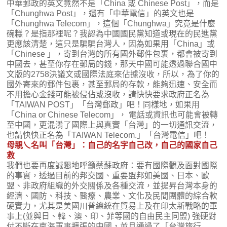
中華郵政的英文竟然不是「China 或 Chinese Post」，而是
「Chunghwa Post」，還有「中華電信」的英文也是
「Chunghwa Telecom」，這個「Chunghwa」究竟是什麼
碗糕？是指那裡呢？我認為中國國民黨知道或現在的民進黨
更應該清楚，這只是騙騙台灣人，因為如果用「China」或
「Chinese 」，寄到台灣的所有國外郵件包裹，都會被寄到
中國去，甚至你存在郵局的錢，那天中國可能透過聯合國中
文版的2758決議文或國際法庭來佔據沒收，所以，為了你的
國外寄來的郵件包裹，甚至郵局的存款，能夠迅速、安全而
不用擔心金錢可能被侵佔或沒收，請快快要求政府正名為
「TAIWAN POST」「台灣郵政」吧！同樣地，如果用
「China or Chinese Telecom」， 電話或資訊也可能會被轉
至中國，更混淆了國際上與真實「台灣」的一切通訊交流，
也請快快正名為「TAIWAN Telecom.」「台灣電信」吧！
母親乀名叫「台灣」：自己的名字自己改，自己的國家自己
救
我們也要再度誠懇地呼籲蔡蘇政府：要有國際觀及面對國際
的事實，透過目前的邦交國、重要盟邦如美國、日本、歐
盟、非政府組織的外交關係及各種交流，並提昇台灣本身的
經濟、國防、科技、醫療、農業、文化及民間團體的綜合軟
硬實力，尤其是美國川普總統在貿易上及在印太新戰略的軍
事上(並與日、韓、澳、印、菲等國的自由民主同盟) 強硬對
付不㫁在南海軍事擴張的中國，並且通過了「台灣旅行