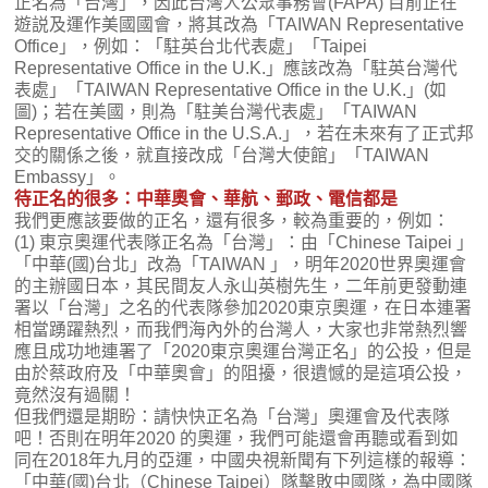
正名為「台灣」，因此台灣人公眾事務會(FAPA) 目前正在
遊説及運作美國國會，將其改為「TAIWAN Representative
Office」，例如：「駐英台北代表處」「Taipei
Representative Office in the U.K.」應該改為「駐英台灣代
表處」「TAIWAN Representative Office in the U.K.」(如
圖)；若在美國，則為「駐美台灣代表處」「TAIWAN
Representative Office in the U.S.A.」，若在未來有了正式邦
交的關係之後，就直接改成「台灣大使館」「TAIWAN
Embassy」。
待正名的很多：中華奧會、華航、郵政、電信都是
我們更應該要做的正名，還有很多，較為重要的，例如：
(1) 東京奧運代表隊正名為「台灣」：由「Chinese Taipei 」
「中華(國)台北」改為「TAIWAN 」，明年2020世界奧運會
的主辦國日本，其民間友人永山英樹先生，二年前更發動連
署以「台灣」之名的代表隊參加2020東京奧運，在日本連署
相當踴躍熱烈，而我們海內外的台灣人，大家也非常熱烈響
應且成功地連署了「2020東京奧運台灣正名」的公投，但是
由於蔡政府及「中華奧會」的阻擾，很遺憾的是這項公投，
竟然沒有過關！
但我們還是期盼：請快快正名為「台灣」奧運會及代表隊
吧！否則在明年2020 的奧運，我們可能還會再聽或看到如
同在2018年九月的亞運，中國央視新聞有下列這樣的報導：
「中華(國)台北（Chinese Taipei）隊擊敗中國隊，為中國隊