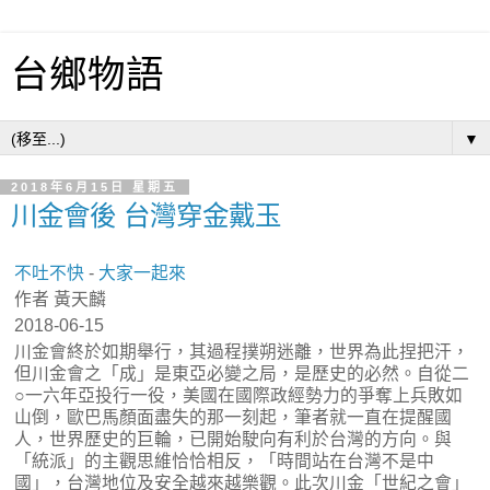
台鄉物語
▼
2018年6月15日 星期五
川金會後 台灣穿金戴玉
不吐不快
-
大家一起來
作者 黃天麟
2018-06-15
川金會終於如期舉行，其過程撲朔迷離，世界為此捏把汗，
但川金會之「成」是東亞必變之局，是歷史的必然。自從二
○一六年亞投行一役，美國在國際政經勢力的爭奪上兵敗如
山倒，歐巴馬顏面盡失的那一刻起，筆者就一直在提醒國
人，世界歷史的巨輪，已開始駛向有利於台灣的方向。與
「統派」的主觀思維恰恰相反，「時間站在台灣不是中
國」，台灣地位及安全越來越樂觀。此次川金「世紀之會」