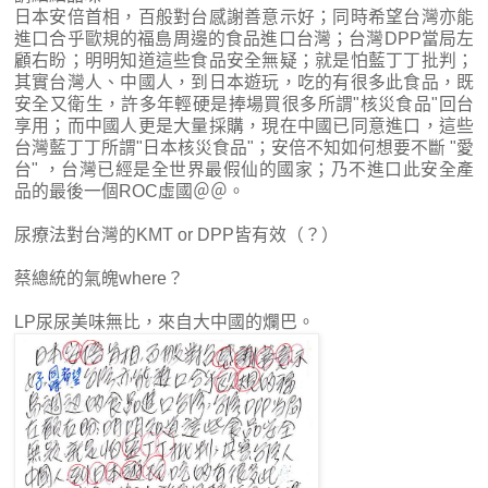
日本安倍首相，百般對台感謝善意示好；同時希望台灣亦能
進口合乎歐規的福島周邊的食品進口台灣；台灣DPP當局左
顧右盼；明明知道這些食品安全無疑；就是怕藍丁丁批判；
其實台灣人、中國人，到日本遊玩，吃的有很多此食品，既
安全又衛生，許多年輕硬是捧場買很多所謂"核災食品"回台
享用；而中國人更是大量採購，現在中國已同意進口，這些
台灣藍丁丁所謂"日本核災食品"；安倍不知如何想要不斷 "愛
台" ，台灣已經是全世界最假仙的國家；乃不進口此安全產
品的最後一個ROC虛國＠＠。
尿療法對台灣的KMT or DPP皆有效（？）
蔡總統的氣魄where？
LP尿尿美味無比，來自大中國的爛巴。