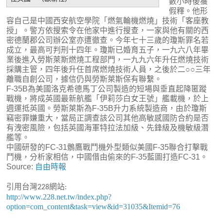
數小時後獲
假釋。他形
容自己是中國西安航空學院「燃氣輪機燃燒」技術「客座教
授」。警方依搜索令在他家中進行搜查，一家與他有關的西
密德蘭郡公司辦公室亦遭徹查。今年七十三歲的瓊斯罪名若
成立，最高可判刑十四年。瓊斯已婚育五子，一九六八年畢
業後進入勞斯萊斯燃燒工程部門，一九九六年升任燃燒技術
採購主管，四年後升任首席燃燒技術人員，之後於二○○三年
離職自創公司，據信仍與勞斯萊斯保有聯繫。
F-35B為美國洛克希德馬丁公司製造的短場與垂直起降匿蹤
戰機，將成英國最新航艦「伊莉莎白女王號」艦載機，於上
週運抵英國。勞斯萊斯為F-35B升力系統製造商，由於瓊斯
竊密罪嫌重大，當局正調查該公司其他高敏感國防合約是否
有洩密風險，包括英國海軍特拉法加級、先鋒級及機敏級潛
艦等。
中國研發的FC-31鶻鷹戰鬥機外型類似美國F-35聯合打擊戰
鬥機，分析家相信，中國借由偷來的F-35藍圖打造FC-31。
Source:
自由時報
引用台灣
網站
228
:
http://www.228.net.tw/index.php?
option=com_content&task=view&id=31035&Itemid=76