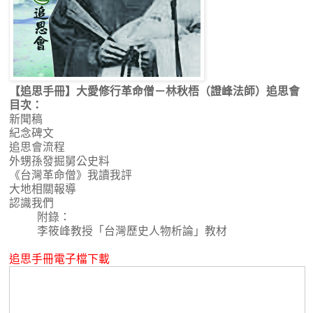
【追思手冊】大愛修行革命僧－林秋梧（證峰法師）追思會
目次：
新聞稿
紀念碑文
追思會流程
外甥孫發掘舅公史料
《台灣革命僧》我讀我評
大地相關報導
認識我們
附錄：
李筱峰教授「台灣歷史人物析論」教材
追思手冊電子檔下載