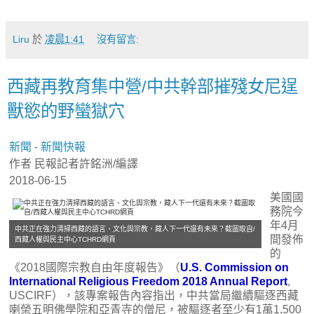
Liru
於
凌晨1:41
沒有留言:
西藏再教育集中營/中共幹部摧殘女尼逞
獸慾的野蠻獄穴
新聞
-
新聞快報
作者 民報記者許銘洲/編譯
2018-06-15
美國國
務院今
年4月
中共正在強力清掃西藏的語言、文化與宗教，藏人下一代還有未來？截圖取自/
間發佈
西藏人權與民主中心TCHRD網頁
的
《2018國際宗教自由年度報告》（
U.S. Commission on
International Religious Freedom 2018 Annual Report
,
USCIRF），該專案報告內容指出，中共當局繼續驅逐西藏
喇榮五明佛學院和亞青寺的僧尼，被驅逐者至少有1萬1,500