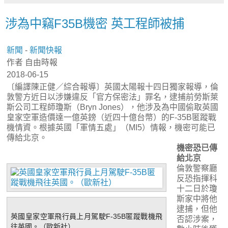
涉為中竊F35B機密 英工程師被捕
新聞
-
新聞快報
作者 自由時報
2018-06-15
〔編譯陳正健／綜合報導〕英國太陽報十四日獨家報導，倫
敦警方近日以涉嫌違反「官方保密法」罪名，逮捕前勞斯萊
斯公司工程師瓊斯（Bryn Jones），他涉及為中國偷取英國
皇家空軍造價達一億英鎊（近四十億台幣）的F-35B匿蹤戰
機情資。根據英國「軍情五處」（MI5）情報，機密可能已
傳給北京。
機密恐已傳
給北京
倫敦警察廳
反恐指揮科
十二日於瓊
斯家中將他
逮捕，但他
英國皇家空軍飛行員上月駕駛F-35B匿蹤戰機飛
否認涉案，
往英國。（歐新社）