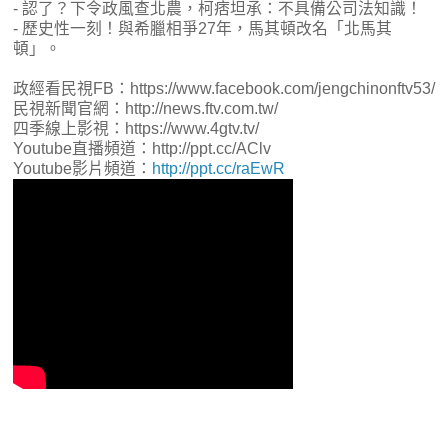
- 認了？下令政風查北農，柯痞坦承：不具備公司法知識！
- 歷史性一刻！與希臘相爭27年，馬其頓改名「北馬其
頓」。
政經看民視FB：https://www.facebook.com/jengchinonftv53/
民視新聞官網：http://news.ftv.com.tw/
四季線上影視：https://www.4gtv.tv/
Youtube直播頻道：http://ppt.cc/AClv
Youtube影片頻道：
http://ppt.cc/raEwR