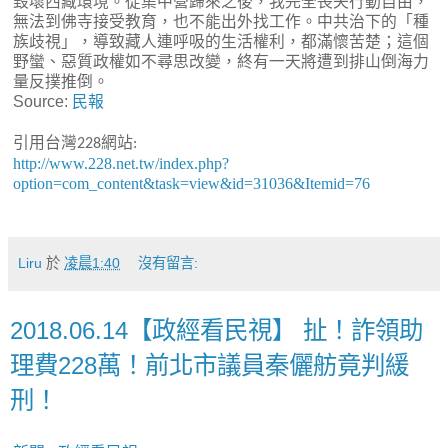
毀壞西藏環境。從集中營歸來之後，我完全喪失行動自由，
無法到佛寺接受教育，也不能出外找工作。中共治下的「種
族歧視」，導致藏人連呼吸的生活權利，都滿懷苦楚；這個
野蠻、惡質政權如不尋思改變，終有一天將遭到排山倒海力
量反撲推倒。
Source:
民報
引用台灣
網站
228
:
http://www.228.net.tw/index.php?
option=com_content&task=view&id=31036&Itemid=76
Liru
於
凌晨1:40
沒有留言:
2018.06.14【政經看民視】 扯！詐領助
理費228萬！前北市議員秦儷舫竟判緩
刑！