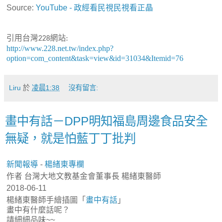
Source:
YouTube - 政經看民視民視看正晶
引用台灣
網站
228
:
http://www.228.net.tw/index.php?
option=com_content&task=view&id=31034&Itemid=76
Liru
於
凌晨1:38
沒有留言:
畫中有話－DPP明知福島周邊食品安全
無疑，就是怕藍丁丁批判
新聞報導
-
楊緒東專欄
作者 台灣大地文教基金會董事長 楊緒東醫師
2018-06-11
楊緒東醫師手繪插圖「
畫中有話
」
畫中有什麼話呢？
請細細品味~~