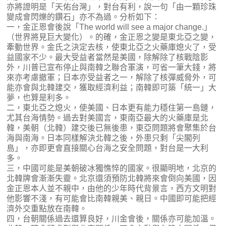
亦將證明是「天佑台灣」，對台有利，說一句「由一顆珍珠
變成會閃爍的鑽石」亦不為過。分析如下：
一，金正恩會後說「The world will see a major change.」
（世界將見巨大變化）。的確，金正恩之變是東北亞之變，
牽動世界。金氏之決定去核，使東北亞之火藥庫熄火了，受
益國家不少。最大受益者當然是美國，除解除了核戰陰影
外，川普已宣布停止與南韓之聯合軍演，可省一筆大錢，將
來亦考慮撤軍；日本亦受益者之一，解除了核彈威脅外，可
能亦會與北韓建交，獲取經濟利益；南韓即可築「統一」大
夢，也算是利多。
二，東北亞之熄火，使美國、日本更有能力穩住第一島鏈，
尤其台海情勢。過去對美國言，東南亞最大的火藥庫是北
韓，美朝（北韓）建交後已無後患，東亞問題將會聚集於台
海與南海。日本同樣解決北韓之後，外患只剩「尖閣列
島」，亦即更會直接關心台海之安全問題，對台是一大利
多。
三，中國可能是美朝破冰獨憔悴的國家。很顯明地，北京的
北韓牌會漸漸失靈。北京還須預防北韓將來會倒向美國，因
金正恩本人並不親中，由他的少年時代背景言，西方文明對
他影響不淺，有可能會比南韓親美、親日。中國即可能把經
濟外交重點放在南韓。
四，台朝關係過去還算良好，川金會後，關係亦可能加溫。