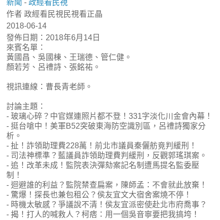
新聞
-
政經看民視
作者 政經看民視民視看正晶
2018-06-14
發佈日期：2018年6月14日
來賓名單：
黃國昌、吳國棟、王瑞德、管仁健。
顏若芳、呂禮詩、張銘祐。
視訊連線：曹長青老師。
討論主題：
- 玻璃心碎？中官媒連照片都不登！331字淡化川金會內幕！
- 挺台嗆中！美軍B52突破東海防空識別區，呂禮詩獨家分
析。
- 扯！詐領助理費228萬！前北市議員秦儷舫竟判緩刑！
- 司法神標準？藍議員詐領助理費判緩刑，反觀郭瑤琪案。
- 追！改革未成！監院表決彈劾案記名制遭馬提名監委壓
制！
- 迴避誰的利益？監院禁查扁案，陳師孟：不會就此放棄！
- 驚爆！探長也兼包租公？侯友宜文大宿舍案燒不停！
- 時機太敏感？爭議說不清！侯友宜派密使赴北市府喬事？
- 揭！打人的喊救人？柯痞：用一個吳音寧要把我搞垮！