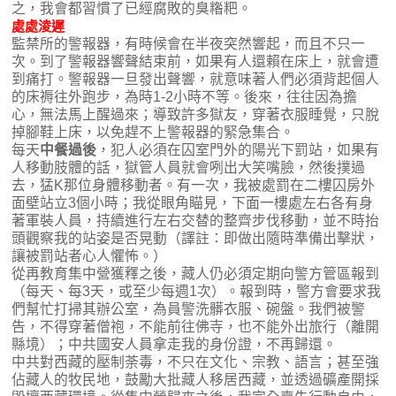
之，我會都習慣了已經腐敗的臭糌粑。
處處淩遲
監禁所的警報器，有時候會在半夜突然響起，而且不只一
次。到了警報器響聲結束前，如果有人還賴在床上，就會遭
到痛打。警報器一旦發出聲響，就意味著人們必須背起個人
的床褥往外跑步，為時1-2小時不等。後來，往往因為擔
心，無法馬上醒過來；導致許多獄友，穿著衣服睡覺，只脫
掉腳鞋上床，以免趕不上警報器的緊急集合。
每天
中餐過後
，犯人必須在囚室門外的陽光下罰站，如果有
人移動肢體的話，獄管人員就會咧出大笑嘴臉，然後撲過
去，猛K那位身體移動者。有一次，我被處罰在二樓囚房外
面壁站立3個小時；我從眼角瞄見，下面一樓處左右各有身
著軍裝人員，持續進行左右交替的整齊步伐移動，並不時抬
頭觀察我的站姿是否晃動（譯註：即做出隨時準備出擊狀，
讓被罰站者心人懼怖。）
從再教育集中營獲釋之後，藏人仍必須定期向警方管區報到
（每天、每3天，或至少每週1次）。報到時，警方會要求我
們幫忙打掃其辦公室，為員警洗髒衣服、碗盤。我們被警
告，不得穿著僧袍，不能前往佛寺，也不能外出旅行（離開
縣境）；中共國安人員拿走我的身份證，不再歸還。
中共對西藏的壓制荼毒，不只在文化、宗教、語言；甚至強
佔藏人的牧民地，鼓勵大批藏人移居西藏，並透過礦產開採