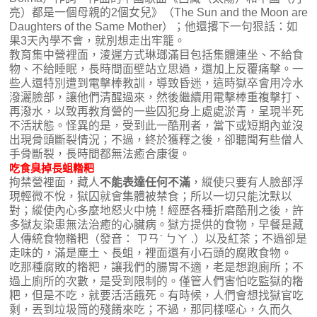
亮）都是一個母親的2個女兒》（The Sun and the Moon are
Daughters of the Same Mother）；他還撂下一句狠話：如
果3天內學不會，就別想走出牢籠。
教育集中營裡面，淩遲方式琳瑯滿目包括集體連坐、不給食
物、不給睡眠，長時間面壁站立思過，還加上反覆痛擊。一
些人還特別遭到電擊棒教訓，導致昏迷，這時獄卒會用冷水
潑灑臉部，讓他們清醒過來，然後繼續用電擊棒重複擊打、
再潑水，以致再教育營的一些囚犯身上處處淤青，呈現半死
不活狀態。怪異的是，受到此一酷刑者，當下或短期內並沒
出現骨頭斷裂情況；不過，終於獲釋之後，卻聽聞有些僧人
手骨斷裂，長時間都無法癒合康復。
吃食臭掉長蛆糌粑
拘禁營裡面，藏人
不能表達任何不滿
，縱使只要有人臉部浮
現輕微不悅，獄囚就會集體被禁食；所以一切只能沈默以
對；縱使內心多麼地怒火中燒！經歷各種折磨酷刑之後，許
多獄友染患無法治癒的心臟病。獄方提供的食物，早餐是藏
人傳統食物糌粑（發音： ㄗㄢˊ ㄅㄚ .）以及紅茶；不過卻是
走味的，滿是塵土、長蛆，裡面還有小石頭的腐敗食物。
吃那種腐敗的糌粑，讓我們的腸胃不適，老是想跑廁所；不
過上廁所的次數，是受到限制的。僅管人們害怕吃監獄的糌
粑，但是不吃，就要活活餓死。有時候，人們會想找獄官吃
剩，丟到垃圾筒的殘餚來吃；不過，那同樣噁心，久而久