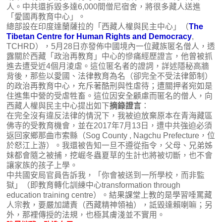
人。中共還拆毀多達6,000間僧尼宿舍，將很多藏人送進
「愛國再教育中心」。
總部設在印度達蘭薩拉的「西藏人權與民主中心」（
The
Tibetan Centre for Human Rights and Democracy
,
TCHRD），5月28日亦發佈中國境內一位藏族匿名僧人，透
露關於西藏「政治再教育」中心的慘痛經歷證言，他曾被抓
進去遭受近4個月淩虐。這位匿名者的證詞，詳述隱秘高牆
背後，那些以愛國、法律教育為名（卻完全不受法律節制）
的政治再教育中心，充斥著酷刑與性虐待；遭關押者宛如是
住進集中營的受虐牲畜。這位因安全顧慮而匿名的僧人，向
西藏人權與民主中心提出如下
摘錄證言
：
在完全沒有違反法律的情況下，我被迫放棄原本在青海藏區
佛寺的受教育機會，並在2017年7月13日，遭中共強迫必須
返回家鄉那曲市索縣（Sog County , Nagchu Prefecture，位
於怒江上游）。我還被告知一旦不遵從指令，父母、兄弟姊
妹都會隨之被捕，挖崛冬蟲夏草的生計也將被切斷，也不會
讓家族的孩子上學。
中共國安局官員告訴我，「你會被送到一所學校，而非監
獄」（即教育轉化訓練中心transformation through
education training centre）。結果課堂上教的是學習唾罵藏
人宗教，要嚴加譴責（西藏精神領袖），詆毀達賴喇嘛；另
外，那裡傳授的法規，也極其膚淺並不實用。