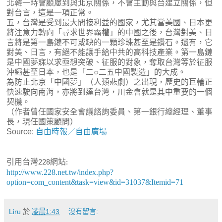
北韓一時會顧慮到與北京關係，不會主動與台建立關係，但
對台言，這是一項正常。
五，台灣是受到最大間接利益的國家，尤其當美國、日本更
將注意力轉向「尋求世界霸權」的中國之後，台灣對美、日
言將是第一島鏈不可或缺的一顆珍珠甚至是鑽石。還有，它
對美、日言，有絕不能讓手給中共的高科技產業。第一島鏈
是中國夢寐以求亟想突破、征服的對象，奪取台灣等於征服
沖繩甚至日本，也是「二○二五中國製造」的大成。
為防止北京「中國夢」（人類悲劇）之出現，歷史的巨輪正
快速駛向南海，亦將到達台灣，川金會就是其中重要的一個
契機。
（作者曾任國家安全會議諮詢委員、第一銀行總經理、董事
長，現任國策顧問）
Source:
自由時報／自由廣場
引用台灣
網站
228
:
http://www.228.net.tw/index.php?
option=com_content&task=view&id=31037&Itemid=71
Liru
於
凌晨1:43
沒有留言: