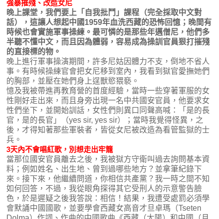
強暴摧殘、改造女尼
晚上課堂，我們要上「自我批鬥」課程（完全採取中文對
話），這讓人想起中國1959年血洗西藏的恐怖回憶；晚間有
時候也會實施軍事操練。最可憐的是那些年邁僧尼，他們多
半聽不懂中文，而且因為體弱，容易成為操訓官員狠打摧殘
的直接標的物。
晚上進行軍事操演期間，許多尼姑因體力不支，倒地不省人
事。有時候操練官會把女尼移到室內，我看到獄官愛撫她們
的胸部，並壓在她們身上逞獸慾猥褻。
憶及我被帶進再教育營的首度經驗，當時一些穿著軍服的女
性剛好走出來，而且身旁出現一名中共國安官員，他要求女
性們坐下，並開始訓話，女性們則異口同聲高喊：「是的長
官，是的長官」（yes sir, yes sir）；當時我覺得怪異，之
後，才得知著那些軍裝者，皆從女尼被改造為看管監獄的士
兵。
3
天內不會唱紅歌，別想走出牢籠
當那位國安官員離去之後，我被獄方守衛叫過去詢問基本資
料；例如姓名、出生地、曾到過哪些地方？並拿筆紀錄下
來。接下來，他繼續問道，你相信共產黨？我一時之間不知
如何回答，不過，我從眼角探得其它受刑人的示意警告臉
色，於是遲疑之後我答說：相信！結果，我遭受處罰必須學
會默誦中國國歌，並要學會西藏女高音才旦卓瑪（Tseten
Dolma）作詞、作曲的中國歌曲《西藏（太陽）和中國（月